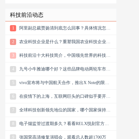
记忆
科技前沿动态
1
阿里副总裁贾扬清到底怎么回事？具体情况怎么
样？
2
农业科技企业是什么？重塑我国农业科技企业版
图
3
科技前沿十大科技简介，中国领先世界的科技创
新
4
九号小牛雅迪哪个好？这些品牌电动两轮车市场
谁主沉浮市场？
5
vivo宣布将与中国航天合作，推出X Note的限量
联名礼盒
6
在疫情下的上海，互联网巨头的口碑似乎要开始
翻盘了，双向发力
7
全球科技创新领先地位的国家，哪个国家保持科
技创新的领先地位
8
电子烟监管过渡期多久？看看RELX悦刻官方微
信公众号今日消息
9
张国荣高清修复演唱会，观看总人数超1700万