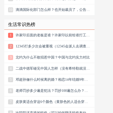
10
滴滴国际化部门怎么样？也开始裁员了，公告宣
布滴滴将退出南非
生活常识热榜
1
许家印后面的老板是谁？许家印以前给谁打工？
他老丈是谁
2
12345打多少次会被重视（12345会派人去调查
吗）
3
北约为什么不敢招惹中国？中国与北约实力对比
4
二战中德军碰见中国人怎样（没有希特勒就没有
新中国是真的吗）
5
邓超孙俪什么时候离的婚？相恋14年结婚9年说
离就离？
6
老师罚抄多少遍是犯法？罚抄100遍怎么办？算
体罚吗？可以去告吗
7
皮肤黄适合穿这6个颜色（黄肤色的人适合穿什
么颜色的衣服）
8
比陌陌还直接的软件（可以约的聊天软件有什