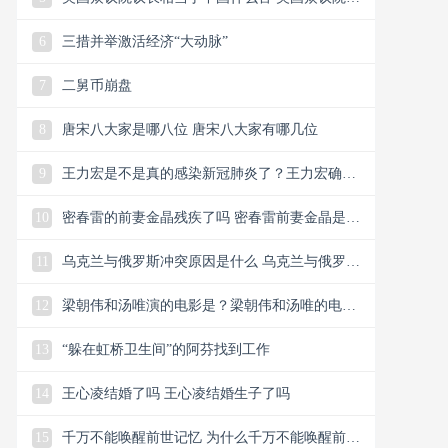
长官大吗
6
三措并举激活经济“大动脉”
7
二舅币崩盘
8
唐宋八大家是哪八位 唐宋八大家有哪几位
9
王力宏是不是真的感染新冠肺炎了？王力宏确诊
新冠肺炎
10
密春雷的前妻金晶残疾了吗 密春雷前妻金晶是个
残疾人
11
乌克兰与俄罗斯冲突原因是什么 乌克兰与俄罗斯
冲突是因为美国吗
12
梁朝伟和汤唯演的电影是？梁朝伟和汤唯的电影
观后感
13
“躲在虹桥卫生间”的阿芬找到工作
14
王心凌结婚了吗 王心凌结婚生子了吗
15
千万不能唤醒前世记忆 为什么千万不能唤醒前世