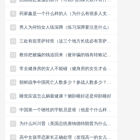
么）
9
药家鑫是一个什么样的人（为什么有很多人支持
药家鑫）
10
男人为何怕女人练深蹲（练习深蹲要注意什么）
11
三处有痣菩萨转世（这三个地方长痣必有菩萨保
佑）
12
教你把被骗的钱追回来（被诈骗的钱有转账记录
能追回）
13
常去健身房的女人不能碰（健身房的女生才会懂
的33个小细节）
14
朝鲜战争中国死亡人数多少？参战人数多少？中
国赢了还是美国？
15
睡觉应该怎么躺最健康？侧卧睡好还是仰卧睡好
16
中国第一个牺牲的宇航员是谁（他是个什么样的
人）
17
为什么叫川普（美国总统唐纳德特朗普为什么叫
川普）
18
高中女孩早恋家长正确处理（发现高一的女儿早