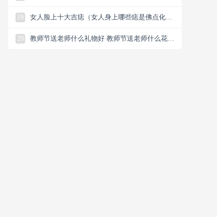
恋谈恋爱怎么解决）
19
女人脸上十大吉痣（女人身上哪些痣是佛点化的
和有龙气的特征）
20
教师节送老师什么礼物好 教师节送老师什么花合
适