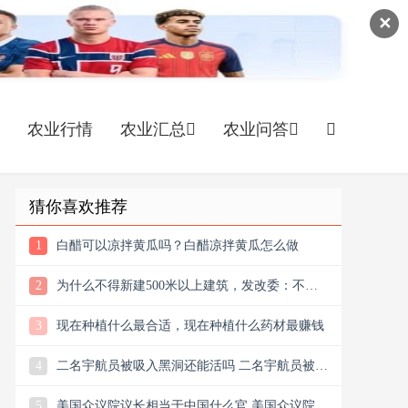
✕
农业行情
农业汇总
农业问答
猜你喜欢推荐
1
白醋可以凉拌黄瓜吗？白醋凉拌黄瓜怎么做
2
为什么不得新建500米以上建筑，发改委：不得
新建500米以上建筑
3
现在种植什么最合适，现在种植什么药材最赚钱
4
二名宇航员被吸入黑洞还能活吗 二名宇航员被吸
入黑洞还会回来吗
5
美国众议院议长相当于中国什么官 美国众议院议