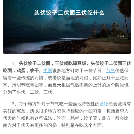
1、
头伏饺子二伏面，三伏就吃绿豆饭。头伏饺子二伏面三伏
吃面，鸡蛋，饺子。
中国
很多地方针对于一些节日、
节气
仍然保
留着一些传统的习惯，或者说是当地的习俗，比如正月十五吃元
宵、清明节吃青团等，而夏天根据气温不断的上升的这个阶段也
分为了头伏、二伏、三伏。
2、每个地方针对于节气吃一些当地特色性的
食物
总会觉得有
美好的寓意，所以很多地方都保持相应的一些习俗，包括夏季入
伏天的时候也有这些说法，吃面，鸡蛋，饺子等，北方一般会比
南方对于伏天有更多的习俗，特别是在吃这个方面。