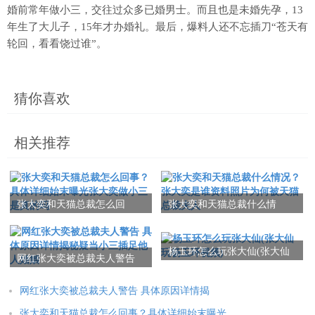
婚前常年做小三，交往过众多已婚男士。而且也是未婚先孕，13
年生了大儿子，15年才办婚礼。最后，爆料人还不忘插刀“苍天有
轮回，看看饶过谁”。
猜你喜欢
相关推荐
张大奕和天猫总裁怎么回
张大奕和天猫总裁什么情
事？具体详细始末曝光张大
况？张大奕是谁资料照片为
奕做小三是真的吗
何被天猫总裁夫人
杨玉环怎么玩张大仙(张大仙
网红张大奕被总裁夫人警告
玩杨玉环视频)
具体原因详情揭秘疑当小三
插足他人婚姻
网红张大奕被总裁夫人警告 具体原因详情揭
张大奕和天猫总裁怎么回事？具体详细始末曝光