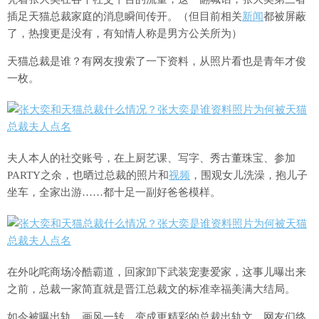
插足天猫总裁家庭的消息瞬间传开。（但目前相关
新闻
都被屏蔽
了，热搜更是没有，有知情人称是男方公关所为）
天猫总裁是谁？有网友搜索了一下资料，从照片看也是青年才俊
一枚。
夫人本人的社交账号，在上厨艺课、写字、秀古董珠宝、参加
PARTY之余，也晒过总裁的照片和
视频
，围观女儿洗澡，抱儿子
坐车，全家出游……都十足一副好爸爸模样。
在外叱咤商场冷酷霸道，回家卸下武装宠妻爱家，这事儿曝出来
之前，总裁一家简直就是晋江总裁文的标准幸福美满大结局。
如今被曝出轨，画风一转，变成更精彩的总裁出轨文。网友们终