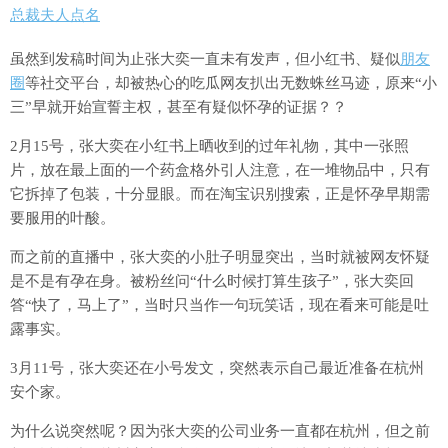
虽然到发稿时间为止张大奕一直未有发声，但小红书、疑似
朋友
圈
等社交平台，却被热心的吃瓜网友扒出无数蛛丝马迹，原来“小
三”早就开始宣誓主权，甚至有疑似怀孕的证据？？
2月15号，张大奕在小红书上晒收到的过年礼物，其中一张照
片，放在最上面的一个药盒格外引人注意，在一堆物品中，只有
它拆掉了包装，十分显眼。而在淘宝识别搜索，正是怀孕早期需
要服用的叶酸。
而之前的直播中，张大奕的小肚子明显突出，当时就被网友怀疑
是不是有孕在身。被粉丝问“什么时候打算生孩子”，张大奕回
答“快了，马上了”，当时只当作一句玩笑话，现在看来可能是吐
露事实。
3月11号，张大奕还在小号发文，突然表示自己最近准备在杭州
安个家。
为什么说突然呢？因为张大奕的公司业务一直都在杭州，但之前