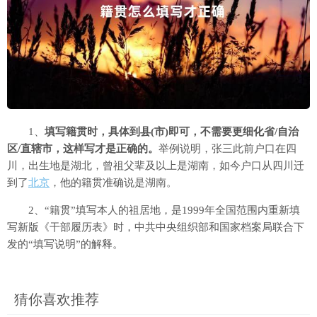
1、
填写籍贯时，具体到县(市)即可，不需要更细化省/自治
区/直辖市，这样写才是正确的。
举例说明，张三此前户口在四
川，出生地是湖北，曾祖父辈及以上是湖南，如今户口从四川迁
到了
北京
，他的籍贯准确说是湖南。
2、“籍贯”填写本人的祖居地，是1999年全国范围内重新填
写新版《干部履历表》时，中共中央组织部和国家档案局联合下
发的“填写说明”的解释。
猜你喜欢推荐