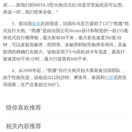
虎……跟我们的MSTA-S型火炮没法比!但是尽管如此还可以用。
再送一些，我们照单全收。”
3、据法国
媒体
此前报道，法国向乌克兰援助了12门“凯撒”轮
式自行火炮。“凯撒”是由法国公司Nexter设计和制造的一款155毫
米轮式自行榴弹炮，最大射程40千米，最大射击速度为6发/分
钟，可以发射高爆弹，照明弹、末敏弹和制导炮弹等弹药，具备
较强的精确打击能力。该炮采用了6×6高机动卡车底盘，最高行
驶速度90千米/小时，最大行驶里程600千米。
4、从2008年起，“凯撒”自行火炮开始大量装备法国部队，
由于性能先进，该炮还出口到沙特、摩洛哥、泰国和
印度
尼西亚
等国家，生产总量超过300门。
猜你喜欢推荐
相关内容推荐