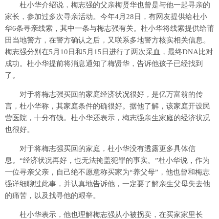
杜小华介绍说，梅志强的父亲梅贤华也曾是与他一起寻亲的
家长，参加过多次寻亲活动。今年4月28日，有网友提供给杜小
华6条寻亲线索，其中一条与梅志强有关。杜小华将线索提供给莆
田当地警方，在警方确认之后，又联系多地警方核实相关信息。
梅志强分别在5月10日和5月15日进行了两次采血，最终DNA比对
成功。杜小华提前将消息通知了梅贤华，告诉他孩子已经找到
了。
对于将梅志强买回的家庭经济状况很好，是亿万富翁的传
言，杜小华称，其家庭条件的确很好。据他了解，该家庭开设民
营医院，十分有钱。杜小华还表示，梅志强亲生家庭的经济状况
也很好。
对于将梅志强买回的家庭，杜小华没有透露更多具体信
息。“经济状况再好，也无法掩盖犯罪的事实。”杜小华说，作为
一位寻亲父亲，自己绝不愿意称买家为“养父母”，他也曾和梅志
强详细聊过此事，并认真地告诉他，一定要了解亲生父母失去他
的痛苦，以及找寻他的艰辛。
杜小华表示，他也理解梅志强从小被拐卖，在买家家里长