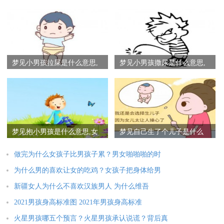
梦见小男孩拉屎是什么意思,
梦见小男孩撒尿是什么意思,
女人梦到别人的小孩拉屎有
梦到被小男孩撒一身尿有什
什么预兆
么预兆
梦见抱小男孩是什么意思,女
梦见自己生了个儿子是什么
人梦到抱着个小男孩有什么
意思,梦到生了个男孩有什么
预兆
预兆
做完为什么女孩子比男孩子累？男女啪啪啪的时
为什么男的喜欢让女的吃鸡？女孩子把身体给男
新疆女人为什么不喜欢汉族男人 为什么维吾
2021男孩身高标准图 2021年男孩身高标准
火星男孩哪五个预言？火星男孩承认说谎？背后真