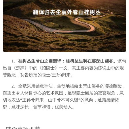
1、
桂树丛生兮山之幽翻译：桂树丛生啊在那深山幽谷。
该句
出自《楚辞》中的《招隐士》一文。其主要内容为陈说山中的艰
苦险恶，劝告所招的隐士(王孙)归来。
2、全赋采用铺叙手法，生动地描绘出荒山溪谷的凄凉幽险，
渲染出令人怵目惊心的艺术氛围，显现隐士幽居的寂寥艰危，急
切地表达“王孙兮归来，山中兮不可久留”的意向，通篇感情浓
郁，意味深长，音节和谐，优美动人。