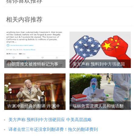
猜你喜欢推荐
相关内容推荐
特朗普推文被推特标记为事
美方声称:预料到中方强硬回
实有误信息！附全文内容翻
应 中美高层战略对话的现场
译！
翻译是她
许渊冲最经典的翻译 许渊冲
瑞丽急需流调人员和缅语翻
最经典的翻译赏析
译 瑞丽需流调人员和缅语翻
译
美方声称:预料到中方强硬回应 中美高层战略
译者去世三年还没拿到翻译费！拖欠的翻译费到