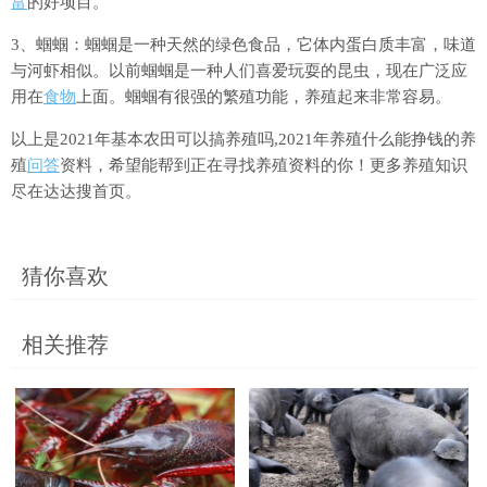
富
的好项目。
3、蝈蝈：蝈蝈是一种天然的绿色食品，它体内蛋白质丰富，味道
与河虾相似。以前蝈蝈是一种人们喜爱玩耍的昆虫，现在广泛应
用在
食物
上面。蝈蝈有很强的繁殖功能，养殖起来非常容易。
以上是2021年基本农田可以搞养殖吗,2021年养殖什么能挣钱的养
殖
问答
资料，希望能帮到正在寻找养殖资料的你！更多养殖知识
尽在达达搜首页。
猜你喜欢
相关推荐