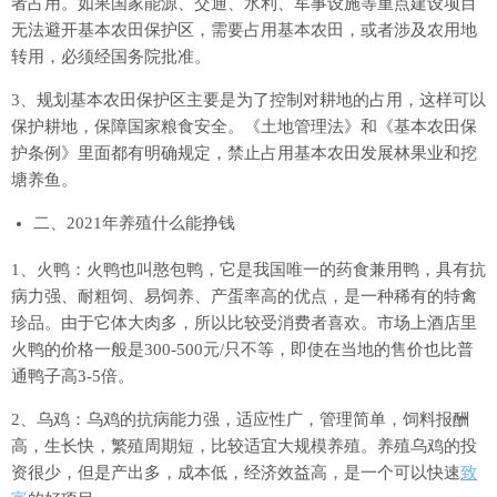
者占用。如果国家能源、交通、水利、军事设施等重点建设项目
无法避开基本农田保护区，需要占用基本农田，或者涉及农用地
转用，必须经国务院批准。
3、规划基本农田保护区主要是为了控制对耕地的占用，这样可以
保护耕地，保障国家粮食安全。《土地管理法》和《基本农田保
护条例》里面都有明确规定，禁止占用基本农田发展林果业和挖
塘养鱼。
二、2021年养殖什么能挣钱
1、火鸭：火鸭也叫憨包鸭，它是我国唯一的药食兼用鸭，具有抗
病力强、耐粗饲、易饲养、产蛋率高的优点，是一种稀有的特禽
珍品。由于它体大肉多，所以比较受消费者喜欢。市场上酒店里
火鸭的价格一般是300-500元/只不等，即使在当地的售价也比普
通鸭子高3-5倍。
2、乌鸡：乌鸡的抗病能力强，适应性广，管理简单，饲料报酬
高，生长快，繁殖周期短，比较适宜大规模养殖。养殖乌鸡的投
资很少，但是产出多，成本低，经济效益高，是一个可以快速
致