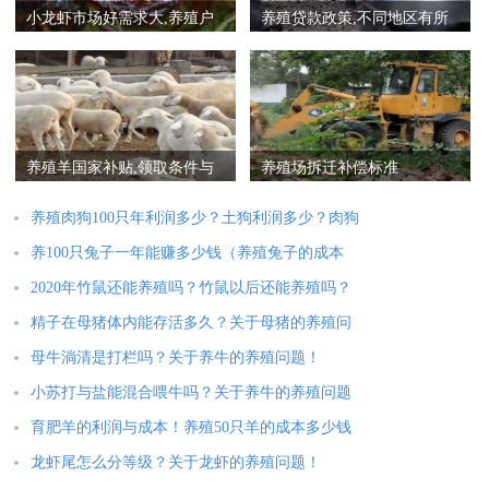
小龙虾市场好需求大,养殖户
养殖贷款政策,不同地区有所
个个赚得笑嘻了
不同
养殖羊国家补贴,领取条件与
养殖场拆迁补偿标准
补贴标准
养殖肉狗100只年利润多少？土狗利润多少？肉狗
养100只兔子一年能赚多少钱（养殖兔子的成本
2020年竹鼠还能养殖吗？竹鼠以后还能养殖吗？
精子在母猪体内能存活多久？关于母猪的养殖问
母牛淌清是打栏吗？关于养牛的养殖问题！
小苏打与盐能混合喂牛吗？关于养牛的养殖问题
育肥羊的利润与成本！养殖50只羊的成本多少钱
龙虾尾怎么分等级？关于龙虾的养殖问题！