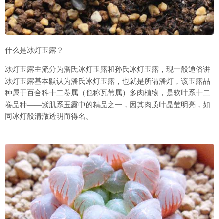
什么是冰灯玉露？
冰灯玉露主流分为潘氏冰灯玉露和孙氏冰灯玉露，现一般通俗讲
冰灯玉露基本默认为潘氏冰灯玉露，也就是所谓潘灯，该玉露品
种属于百合科十二卷属（也称瓦苇属）多肉植物，是软叶系十二
卷品种——紫肌系玉露中的精品之一，因其肉质叶晶莹明亮，如
同冰灯般清澈透明而得名。