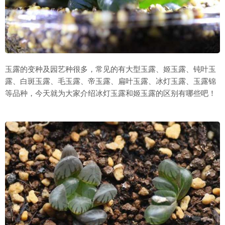
玉露的变种及园艺种很多，常见的有大型玉露、姬玉露、钝叶玉
露、白斑玉露、毛玉露、帝玉露、扁叶玉露、冰灯玉露、玉露锦
等品种，今天就为大家介绍冰灯玉露和姬玉露的区别有哪些吧！