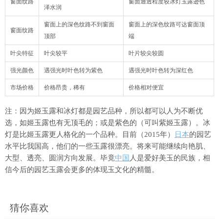
窗面纹路
窗面通透程度较冰灯玉露逊色
泽水润
窗面上的深色纹路不到窗面
窗面上的深色纹路可达窗面顶
窗面纹路
顶部
端
叶尖特征
叶尖较平
叶片较尖较圆
强光颜色
遇强光时叶色转为紫色
遇强光时叶色转为深红色
市场价格
价格昂贵，稀有
价格相对便宜
注：因为姬玉露和冰灯都是园艺品种，所以都可以人为不断优
选，如姬玉露也有无顶毛的；或是紫色的（可叫紫姬玉露）。冰
灯是比姬玉露更人格化的一个品种。目前（2015年）
日本
的园艺
水平比我国高，他们的一些玉露很漂亮。将来可能继续向艳肌、
大型、透亮、圆润方向发展。毕竟
中国
人是爱好美玉的民族，相
信今后的园艺玉露会更多的体现玉文化的精髓。
猜你喜欢