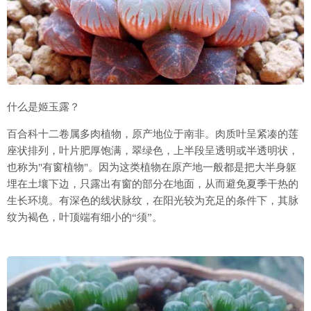
什么是姬玉露？
百合科十二卷属多肉植物，原产地位于南非。肉质叶呈紧凑的莲
座状排列，叶片肥厚饱满，翠绿色，上半段呈透明或半透明状，
也称为"有窗植物"。因为这类植物在原产地一般都是把大半身躯
埋在土壤下边，只露出有窗的部分在地面，从而避免夏季干热的
生长环境。有深色的线状脉纹，在阳光较为充足的条件下，其脉
纹为褐色，叶顶端有细小的“须”。