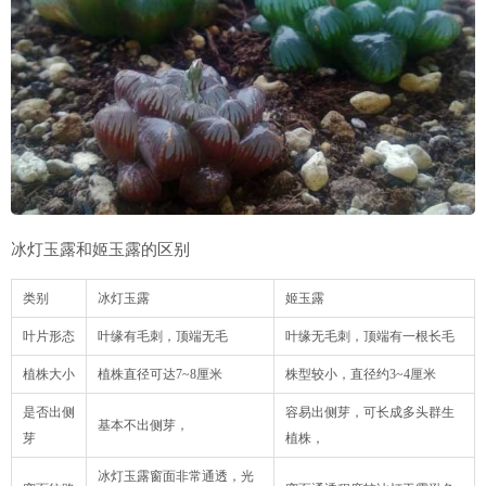
冰灯玉露和姬玉露的区别
类别
冰灯玉露
姬玉露
叶片形态
叶缘有毛刺，顶端无毛
叶缘无毛刺，顶端有一根长毛
植株大小
植株直径可达7~8厘米
株型较小，直径约3~4厘米
是否出侧
容易出侧芽，可长成多头群生
基本不出侧芽，
芽
植株，
冰灯玉露窗面非常通透，光