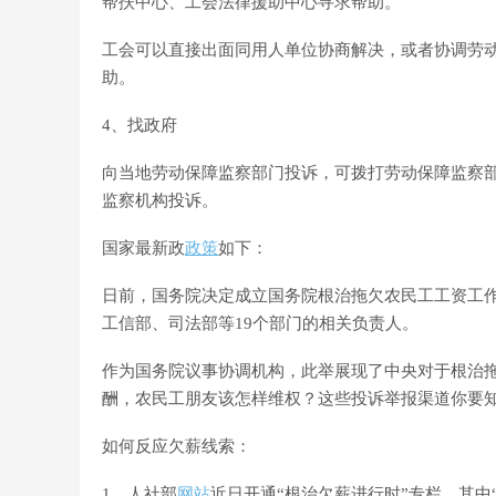
帮扶中心、工会法律援助中心寻求帮助。
工会可以直接出面同用人单位协商解决，或者协调劳动
助。
4、找政府
向当地劳动保障监察部门投诉，可拨打劳动保障监察部门“
监察机构投诉。
国家最新政
政策
如下：
日前，国务院决定成立国务院根治拖欠农民工工资工
工信部、司法部等19个部门的相关负责人。
作为国务院议事协调机构，此举展现了中央对于根治
酬，农民工朋友该怎样维权？这些投诉举报渠道你要
如何反应欠薪线索：
1、人社部
网站
近日开通“根治欠薪进行时”专栏，其中