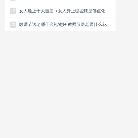
恋谈恋爱怎么解决）
19
女人脸上十大吉痣（女人身上哪些痣是佛点化的
和有龙气的特征）
20
教师节送老师什么礼物好 教师节送老师什么花合
适