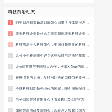
亲戚
科技前沿动态
1
阿里副总裁贾扬清到底怎么回事？具体情况怎么
样？
2
农业科技企业是什么？重塑我国农业科技企业版
图
3
科技前沿十大科技简介，中国领先世界的科技创
新
4
九号小牛雅迪哪个好？这些品牌电动两轮车市场
谁主沉浮市场？
5
vivo宣布将与中国航天合作，推出X Note的限量
联名礼盒
6
在疫情下的上海，互联网巨头的口碑似乎要开始
翻盘了，双向发力
7
全球科技创新领先地位的国家，哪个国家保持科
技创新的领先地位
8
电子烟监管过渡期多久？看看RELX悦刻官方微
信公众号今日消息
9
张国荣高清修复演唱会，观看总人数超1700万