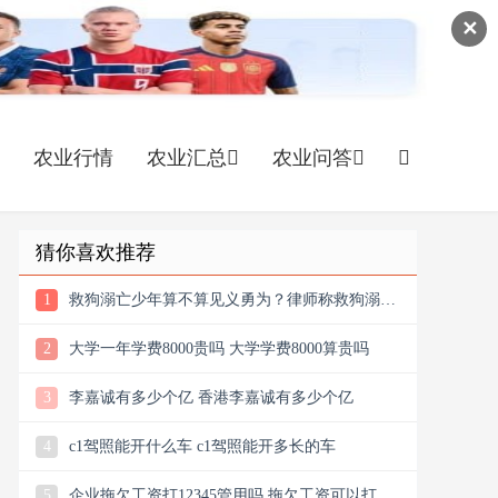
✕
农业行情
农业汇总
农业问答
猜你喜欢推荐
1
救狗溺亡少年算不算见义勇为？律师称救狗溺亡
少年构成见义勇为
2
大学一年学费8000贵吗 大学学费8000算贵吗
3
李嘉诚有多少个亿 香港李嘉诚有多少个亿
4
c1驾照能开什么车 c1驾照能开多长的车
5
企业拖欠工资打12345管用吗 拖欠工资可以打