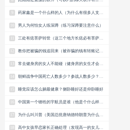
么）
9
药家鑫是一个什么样的人（为什么有很多人支持
药家鑫）
10
男人为何怕女人练深蹲（练习深蹲要注意什么）
11
三处有痣菩萨转世（这三个地方长痣必有菩萨保
佑）
12
教你把被骗的钱追回来（被诈骗的钱有转账记录
能追回）
13
常去健身房的女人不能碰（健身房的女生才会懂
的33个小细节）
14
朝鲜战争中国死亡人数多少？参战人数多少？中
国赢了还是美国？
15
睡觉应该怎么躺最健康？侧卧睡好还是仰卧睡好
16
中国第一个牺牲的宇航员是谁（他是个什么样的
人）
17
为什么叫川普（美国总统唐纳德特朗普为什么叫
川普）
18
高中女孩早恋家长正确处理（发现高一的女儿早