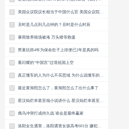
12345投诉吗
6
美国众议院议长相当于中国什么官 美国众议院议
长官大吗
7
丑时是几点到几点钟的？丑时是什么时辰
8
暴雨致养殖场被淹 万头猪等救援
9
男童抗癌4年为保命肚子上排便已2年是真的吗
10
看闪耀的“中国宫”过境祖国上空
11
真正懂车的人为什么不买思域 为什么说懂车的人
一上思域就知道
12
最近黄旭熙怎么了，黄旭熙怎么了出什么事了
13
星汉灿烂幸甚至哉小说讲什么 星汉灿烂幸甚至哉
小说好看吗
14
俄乌冲突打成持久战 谁会是最终赢家
15
洛阳女生遇害，洛阳遇害女孩高考601分 嫌犯是