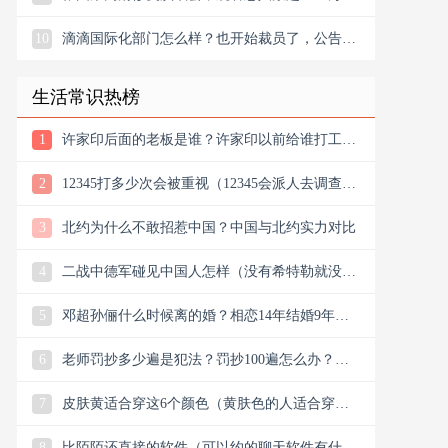
10
滴滴国际化部门怎么样？也开始裁员了，公告宣
布滴滴将退出南非
生活常识热榜
1
许家印后面的老板是谁？许家印以前给谁打工？
他老丈是谁
2
12345打多少次会被重视（12345会派人去调查
吗）
3
北约为什么不敢招惹中国？中国与北约实力对比
4
二战中德军碰见中国人怎样（没有希特勒就没有
新中国是真的吗）
5
邓超孙俪什么时候离的婚？相恋14年结婚9年说
离就离？
6
老师罚抄多少遍是犯法？罚抄100遍怎么办？算
体罚吗？可以去告吗
7
皮肤黄适合穿这6个颜色（黄肤色的人适合穿什
么颜色的衣服）
8
比陌陌还直接的软件（可以约的聊天软件有什