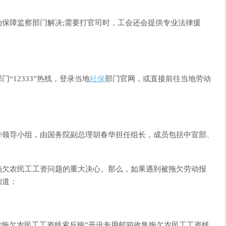
保障监察部门解决;需要打官司时，工会还会提供专业法律援
12333”热线，登录当地
社保
部门官网，或直接前往当地劳动
作领导小组，由国务院副总理胡春华担任组长，成员包括中宣部、
拖欠农民工工资问题的重大决心。
那么，如果遇到被拖欠劳动报
知道：
“拖欠农民工工资线索反映”开设专用邮箱收集拖欠农民工工资线