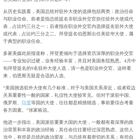
从历史实践看，美国总统对驻外大使的选择包括两类：政治任命
与职业任命。前者是指总统提名非职业外交官担任驻外大使或代
表，占比约三分之一；后者指在职业外交官内选择提名驻外大使
或代表，占比约三分之二。拜登提名伯恩斯出任美驻华大使，属
于典型的职业任命。
多家美媒此前报道称，拜登更倾向于选择资历深厚的职业外交官
——专业知识过硬，业务经验丰富，并且对美国务院熟悉。4月中
旬拜登提名的9名驻外大使人选，清一色是职业外交官。这样看
来，伯恩斯无疑是合适的人选。
“美国挑选驻外大使有几个标准，对于与美国关系亲近，或者双边
关系重要性一般的国家，礼仪性大使较常见。但对于派驻中国、
俄罗斯、
印度
等国的大使，往往都是精挑细选，事前要综合考量
各方因素。”张家栋说。
他进一步指出，美国派驻重要大国的大使，一般都有着深厚的政
治背景和丰富的政治经验，其任命往往要经过深思熟虑。这些人
当中，有些是总统的政治盟友，与总统有着密切的关系；有些自