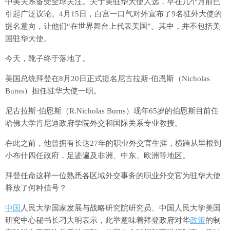
中美关系备受全球关注。关于美驻华大使人选，早在几个月前已
引起广泛议论。4月15日，白宫一口气对外宣布了9名驻外大使的
提名意向，让他们“在世界舞台上代表美国”。其中，并不包括美
国驻华大使。
今天，靴子终于落地了。
美国总统拜登在8月20日正式提名尼古拉斯·伯恩斯（Nicholas
Burns）担任驻华大使一职。
尼古拉斯·伯恩斯（R.Nicholas Burns）现年65岁的伯恩斯目前任
哈佛大学肯尼迪政府学院外交和国际关系专业教授。
在此之前，他曾拥有长达27年的职业外交官生涯，横跨从里根到
小布什四任政府，足迹遍及非洲、中东、欧洲等地区。
拜登任命这样一位熟悉各区域外交事务的职业外交官为驻华大使
释放了何种信号？
中国
人民大学国家发展与战略研究院研究员、中国人民大学美国
研究中心秘书长刁大明表示，此举意味着拜登政府对华
政策
的制