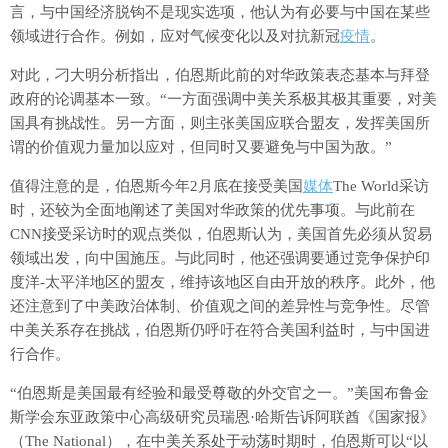
言，与中国经济脱钩不是现实选项，他认为有必要与中国在某些
领域进行合作。例如，应对气候变化以及对抗新冠
疫情
。
对此，刁大明分析指出，伯恩斯此前的对华政策表态基本与拜登
政府的论调基本一致。“一方面强调中美关系极其极其重要，对美
国具有挑战性。另一方面，则主张美国应联合盟友，发挥美国所
谓的价值观力量加以应对，但同时又要避免与中国为敌。”
值得注意的是，伯恩斯今年2月底在接受美国
媒体
The World采访
时，还较为全面地阐述了美国对华政策的优先事项。与此前在
CNN接受采访时的观点类似，伯恩斯认为，美国首先必须从贸易
领域出发，向中国施压。与此同时，他还强调要通过竞争保护印
度洋-太平洋地区的盟友，维持该地区自由开放的秩序。此外，他
还注意到了中美政治体制、价值观之间的差异性与竞争性。尽管
中美关系存在挑战，伯恩斯仍呼吁在符合美国利益时，与中国进
行合作。
“伯恩斯是美国最有经验和最受尊敬的外交官之一。”美国布鲁金
斯学会东亚政策中心高级研究员瑞恩·哈斯告诉阿联酋《国家报》
（The National），在中美关系处于动荡时期时，伯恩斯可以“以