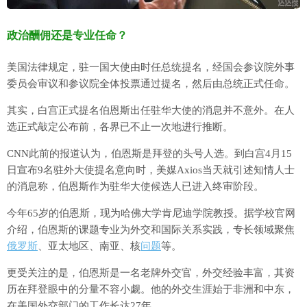
政治酬佣还是专业任命？
美国法律规定，驻一国大使由时任总统提名，经国会参议院外事
委员会审议和参议院全体投票通过提名，然后由总统正式任命。
其实，白宫正式提名伯恩斯出任驻华大使的消息并不意外。在人
选正式敲定公布前，各界已不止一次地进行推断。
CNN此前的报道认为，伯恩斯是拜登的头号人选。到白宫4月15
日宣布9名驻外大使提名意向时，美媒Axios当天就引述知情人士
的消息称，伯恩斯作为驻华大使候选人已进入终审阶段。
今年65岁的伯恩斯，现为哈佛大学肯尼迪学院教授。据学校官网
介绍，伯恩斯的课题专业为外交和国际关系实践，专长领域聚焦
俄罗斯
、亚太地区、南亚、核
问题
等。
更受关注的是，伯恩斯是一名老牌外交官，外交经验丰富，其资
历在拜登眼中的分量不容小觑。他的外交生涯始于非洲和中东，
在美国外交部门的工作长达27年。