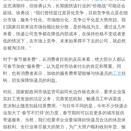
业充满期待，但徐勇认为，长期困扰该行业的“价格战”可能还会
延续。徐勇说：“我们曾经提过差异化竞争，目前竞争焦点是在细
分市场，服务个性化、市场细分化、竞争公平化是大势所趋。我
们国家目前来说市场份额比较分散，是价格战为主。通过这几年
来看，快递公司竞争都在降低内部成本，在保持价格不变或者更
低的情况下，去市场上竞争。未来如果撑不下去的公司，就必然
会被淘汰掉。”
对于“春节服务费”，从消费者目前的反应来看，绝大部分人都认
可春节加收“服务费”，认为是对劳动者付出的肯定和尊重。同
时，也有消费者表示，加收的服务费希望能够与快递员的
工资
挂
钩，切实保障快递员的利益。
对此，国家邮政局市场监管司副司长边作栋也表示，要求企业落
实好工资发放的法定义务，完善奖惩机制，畅通员工申诉渠道，
坚决制止随意扣延结算费用。“与往年不同的是，今年不少快递企
业加大了‘春节不打烊’的力度，春节期间可以在更多的城市提供
寄递服务。当然，我们也要求企业要保障好快递员合法的休息休
假权利。全行业将尽最大的努力，为广大用户顺利收到年货、愉