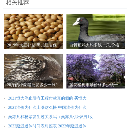
相关推荐
2019年大豆补贴,黑龙江省保
白骨顶鸡大约多钱一只,价格
持每亩300元左右
在120至160左右
20斤的小豪猪批发多少一只?
蓝花楹树市场价格多少钱一
一只1500左右（80元一
棵（10公分、20公分）
2021恒大停止所有工程付款真的假的 买恒大
2021油价为什么上涨这么快 中国油价为什么
吴亦凡和杨紫发生过关系吗（吴亦凡供出6男1女
2022延迟退休时间表对照表 2022年延迟退休