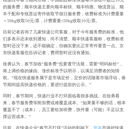
的服务费；顺丰快递主要向顺丰标快、顺丰特惠、物流普运、顺
丰干配和专线普运寄件收取节假日服务费，收费标准为计费重量
＞50kg收取50元/票，计费重量≤50kg收取10元/票。
目前记者咨询了几家快递公司客服，对于今年服务费的标准，他
们多表示还未收到通知，尚不清楚。顺丰快递客服称，收费标准
暂时还没下来，还不能确定，但确实要比正常寄件要贵一点。京
东快递客服也告诉记者，费用暂时还没有通知。
徐勇认为，春节加收“服务费”也要遵守法规，需要“明码标价”，
将上调价格的缘由、涨价标准予以明示，以满足消费者的知情
权。“现在快递服务属于是市场定价，定价的话随着市场浮动，春
节期间提高快递价格的，要进行提前的公示。”
同时，春节期间，快递行业不打烊面临着很多挑战。在徐勇看
来，春节服务费等附加费或难覆盖成本。“如果量不够的话，根本
覆盖不了（成本），员工要给加班费，快件量（可能）不足以支
撑运营成本。”
目前，在快递企业“春节不打烊”活动的影响下，
资本
市场对快递