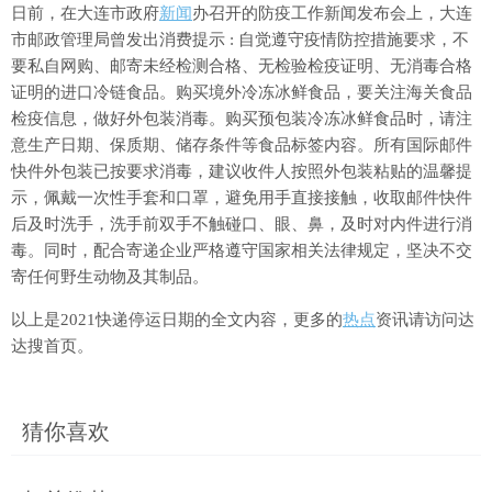
日前，在大连市政府
新闻
办召开的防疫工作新闻发布会上，大连
市邮政管理局曾发出消费提示 : 自觉遵守疫情防控措施要求，不
要私自网购、邮寄未经检测合格、无检验检疫证明、无消毒合格
证明的进口冷链食品。购买境外冷冻冰鲜食品，要关注海关食品
检疫信息，做好外包装消毒。购买预包装冷冻冰鲜食品时，请注
意生产日期、保质期、储存条件等食品标签内容。所有国际邮件
快件外包装已按要求消毒，建议收件人按照外包装粘贴的温馨提
示，佩戴一次性手套和口罩，避免用手直接接触，收取邮件快件
后及时洗手，洗手前双手不触碰口、眼、鼻，及时对内件进行消
毒。同时，配合寄递企业严格遵守国家相关法律规定，坚决不交
寄任何野生动物及其制品。
以上是2021快递停运日期的全文内容，更多的
热点
资讯请访问达
达搜首页。
猜你喜欢