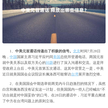
1、
中美元首通话传递出了积极的信号。
北京
时间7月28日
晚，
中国
国家主席习近平应约同
美国
总统拜登通电话。两国元首
就中美关系以及双方关心的
问题
进行了深入沟通和交流。这是拜
登政府上台后，中美元首第五次通话。这其中背景之一是，中美
近日就美国国会众议院议长佩洛西可能窜访
台湾
展开激烈交锋。
2、在美国国会中期选举前两党内斗日趋激烈的情况下，虽然
白宫和佩洛西没有证实这一计划，但美国国内一些人已经喊出“不
访台就是对中国妥协”的口号。在28日的通话中，习近平重点阐述
了中方在台湾问题上的原则立场。