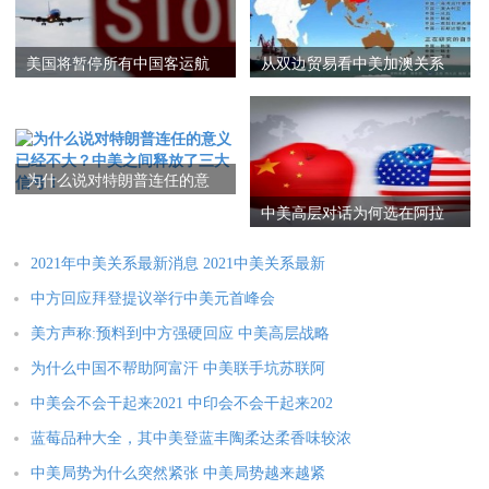
美国将暂停所有中国客运航
从双边贸易看中美加澳关系
班！此次事件对中美航线市
场有何变化？
为什么说对特朗普连任的意
义已经不大？中美之间释放
中美高层对话为何选在阿拉
了三大信号！
斯加（中美关系的现状与未
来）
2021年中美关系最新消息 2021中美关系最新
中方回应拜登提议举行中美元首峰会
美方声称:预料到中方强硬回应 中美高层战略
为什么中国不帮助阿富汗 中美联手坑苏联阿
中美会不会干起来2021 中印会不会干起来202
蓝莓品种大全，其中美登蓝丰陶柔达柔香味较浓
中美局势为什么突然紧张 中美局势越来越紧