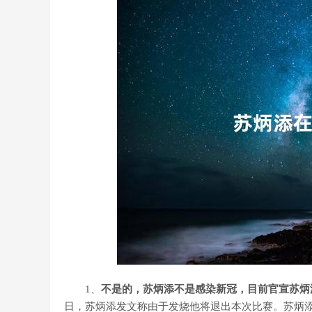
1、
不是的，苏炳添不是感染新冠，目前官宣苏炳
日，苏炳添发文称由于发烧他将退出本次比赛。苏炳添