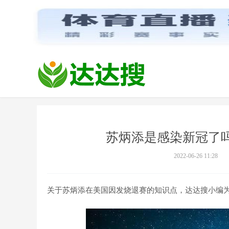
苏炳添是感染新冠了
2022-06-26 11:28
关于苏炳添在美国因发烧退赛的知识点，达达搜小编