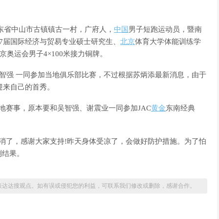
广东省中山市古镇镇古一村，广府人，
中国
男子短跑运动员，暨南
17届国际经济与贸易专业硕士研究生、
北京
体育大学体能训练学
京奥运会男子4×100米接力铜牌。
智强 一同参加当地俱乐部比赛，不过根据苏炳添最新消息，由于
迎来自己的首秀。
地赛事，原本要和吴智强、谢震业一同参加JAC
黄金
东南经典
了，感谢大家支持!昨天身体受凉了，会做好防护措施。为了怕
测结果。
表达达搜观点。如有误或侵犯您的利益，可联系我们修改或删除，感谢合作。