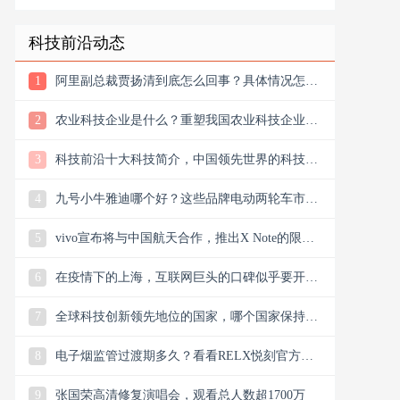
摸小兔兔
科技前沿动态
1
阿里副总裁贾扬清到底怎么回事？具体情况怎么
样？
2
农业科技企业是什么？重塑我国农业科技企业版
图
3
科技前沿十大科技简介，中国领先世界的科技创
新
4
九号小牛雅迪哪个好？这些品牌电动两轮车市场
谁主沉浮市场？
5
vivo宣布将与中国航天合作，推出X Note的限量
联名礼盒
6
在疫情下的上海，互联网巨头的口碑似乎要开始
翻盘了，双向发力
7
全球科技创新领先地位的国家，哪个国家保持科
技创新的领先地位
8
电子烟监管过渡期多久？看看RELX悦刻官方微
信公众号今日消息
9
张国荣高清修复演唱会，观看总人数超1700万