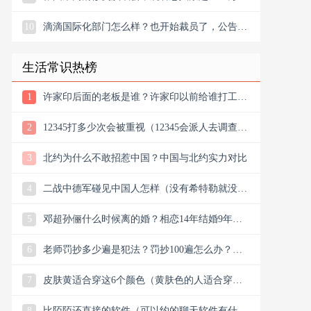
10
滴滴国际化部门怎么样？也开始裁员了，公告宣
布滴滴将退出南非
生活常识热榜
1
许家印后面的老板是谁？许家印以前给谁打工？
他老丈是谁
2
12345打多少次会被重视（12345会派人去调查
吗）
3
北约为什么不敢招惹中国？中国与北约实力对比
4
二战中德军碰见中国人怎样（没有希特勒就没有
新中国是真的吗）
5
邓超孙俪什么时候离的婚？相恋14年结婚9年说
离就离？
6
老师罚抄多少遍是犯法？罚抄100遍怎么办？算
体罚吗？可以去告吗
7
皮肤黄适合穿这6个颜色（黄肤色的人适合穿什
么颜色的衣服）
8
比陌陌还直接的软件（可以约的聊天软件有什