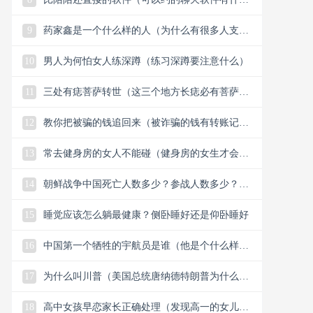
么）
9
药家鑫是一个什么样的人（为什么有很多人支持
药家鑫）
10
男人为何怕女人练深蹲（练习深蹲要注意什么）
11
三处有痣菩萨转世（这三个地方长痣必有菩萨保
佑）
12
教你把被骗的钱追回来（被诈骗的钱有转账记录
能追回）
13
常去健身房的女人不能碰（健身房的女生才会懂
的33个小细节）
14
朝鲜战争中国死亡人数多少？参战人数多少？中
国赢了还是美国？
15
睡觉应该怎么躺最健康？侧卧睡好还是仰卧睡好
16
中国第一个牺牲的宇航员是谁（他是个什么样的
人）
17
为什么叫川普（美国总统唐纳德特朗普为什么叫
川普）
18
高中女孩早恋家长正确处理（发现高一的女儿早