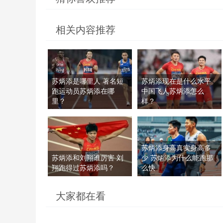
相关内容推荐
苏炳添是哪里人 著名短
苏炳添现在是什么水平
跑运动员苏炳添在哪
中国飞人苏炳添怎么
里？
样？
苏炳添身高真实身高多
苏炳添和刘翔谁厉害 刘
少 苏炳添为什么能跑那
翔跑得过苏炳添吗？
么快
大家都在看