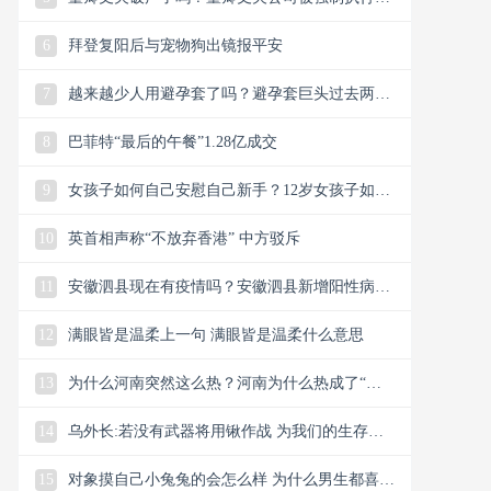
7亿
6
拜登复阳后与宠物狗出镜报平安
7
越来越少人用避孕套了吗？避孕套巨头过去两年
销量下降40%
8
巴菲特“最后的午餐”1.28亿成交
9
女孩子如何自己安慰自己新手？12岁女孩子如何
自己安慰自己新手
10
英首相声称“不放弃香港” 中方驳斥
11
安徽泗县现在有疫情吗？安徽泗县新增阳性病例
234例
12
满眼皆是温柔上一句 满眼皆是温柔什么意思
13
为什么河南突然这么热？河南为什么热成了“可
南”？
14
乌外长:若没有武器将用锹作战 为我们的生存而
进行的战争
15
对象摸自己小兔兔的会怎么样 为什么男生都喜欢