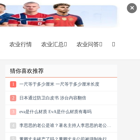
✕
农业行情
农业汇总
农业问答
猜你喜欢推荐
1
一尺等于多少厘米 一尺等于多少厘米长度
2
日本通过防卫白皮书 涉台内容翻倍
3
eva是什么材质 EvA是什么材质有毒吗
4
李思思的老公是谁？著名主持人李思思的老公是
谁？
5
董卿丈夫破产了吗？董卿丈夫公司被强制执行超