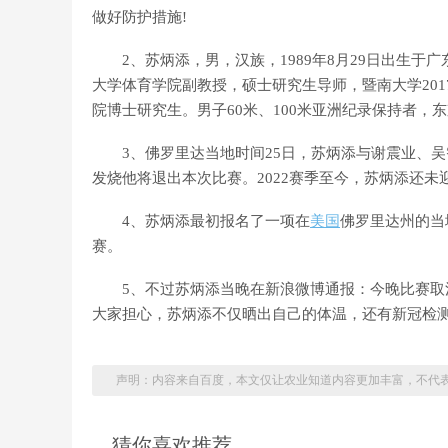
做好防护措施!
2、苏炳添，男，汉族，1989年8月29日出生于
大学体育学院副教授，硕士研究生导师，暨南大学20
院博士研究生。男子60米、100米亚洲纪录保持者，东
3、佛罗里达当地时间25日，苏炳添与谢震业、吴
发烧他将退出本次比赛。2022赛季至今，苏炳添还未
4、苏炳添最初报名了一项在
美国
佛罗里达州的当
赛。
5、不过苏炳添当晚在新浪微博通报：今晚比赛取消
大家担心，苏炳添不仅晒出自己的体温，还有新冠检
声明：内容来自百度，本文仅让农业知道内容更加丰富，不代
猜你喜欢推荐