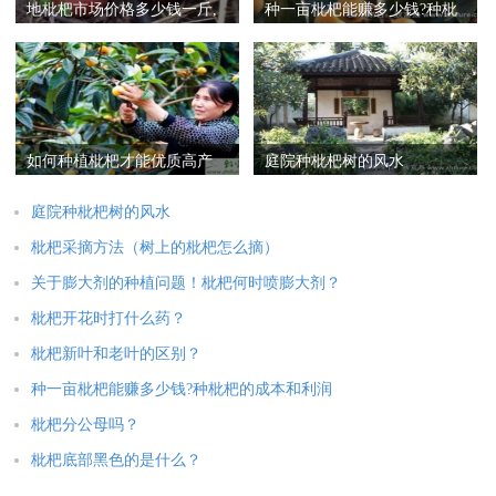
地枇杷市场价格多少钱一斤,
种一亩枇杷能赚多少钱?种枇
地枇杷是什么
杷的成本和利润
如何种植枇杷才能优质高产
庭院种枇杷树的风水
庭院种枇杷树的风水
枇杷采摘方法（树上的枇杷怎么摘）
关于膨大剂的种植问题！枇杷何时喷膨大剂？
枇杷开花时打什么药？
枇杷新叶和老叶的区别？
种一亩枇杷能赚多少钱?种枇杷的成本和利润
枇杷分公母吗？
枇杷底部黑色的是什么？