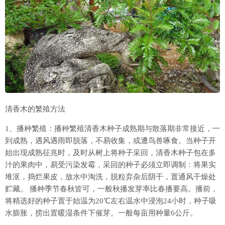
清香木的繁殖方法
1、播种繁殖：播种繁殖清香木种子成熟期与散落期非常接近，一
到成熟，遇风遇雨即脱落，不易收集，或遭鸟兽啄食。当种子开
始出现成熟征兆时，及时从树上将种子采回，清香木种子包在多
汁的果肉中，易受污染发霉，采回的种子必须立即调制：将果实
堆沤，捣烂果皮，放水中淘洗，脱粒弃杂后阴干，置通风干燥处
贮藏。 播种季节春秋皆可，一般秋播发芽率比春播要高。播前，
将精选好的种子置于始温为20℃左右温水中浸泡24小时，种子吸
水膨胀，捞出置暖湿条件下催芽。一般每亩用种量6公斤。