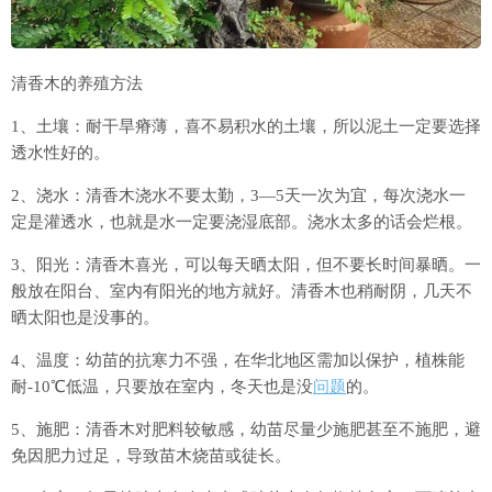
清香木的养殖方法
1、土壤：耐干旱瘠薄，喜不易积水的土壤，所以泥土一定要选择
透水性好的。
2、浇水：清香木浇水不要太勤，3—5天一次为宜，每次浇水一
定是灌透水，也就是水一定要浇湿底部。浇水太多的话会烂根。
3、阳光：清香木喜光，可以每天晒太阳，但不要长时间暴晒。一
般放在阳台、室内有阳光的地方就好。清香木也稍耐阴，几天不
晒太阳也是没事的。
4、温度：幼苗的抗寒力不强，在华北地区需加以保护，植株能
耐-10℃低温，只要放在室内，冬天也是没
问题
的。
5、施肥：清香木对肥料较敏感，幼苗尽量少施肥甚至不施肥，避
免因肥力过足，导致苗木烧苗或徒长。