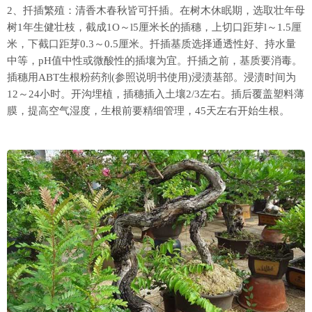
2、扦插繁殖：清香木春秋皆可扦插。在树木休眠期，选取壮年母
树1年生健壮枝，截成1O～l5厘米长的插穗，上切口距芽l～1.5厘
米，下截口距芽0.3～0.5厘米。扦插基质选择通透性好、持水量
中等，pH值中性或微酸性的插壤为宜。扦插之前，基质要消毒。
插穗用ABT生根粉药剂(参照说明书使用)浸渍基部。浸渍时间为
12～24小时。开沟埋植，插穗插入土壤2/3左右。插后覆盖塑料薄
膜，提高空气湿度，生根前要精细管理，45天左右开始生根。