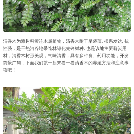
清香木为漆树科黄连木属植物，清香木耐干旱瘠薄, 根系发达, 抗
性强，是干热河谷地带造林绿化先锋树种, 也是该地主要薪炭用
材，清香木树形美观，气味清香，具有多种食、药用功能，开发
前景广阔，下面我们就一起来看一看清香木的养殖方法和注意事
项吧！