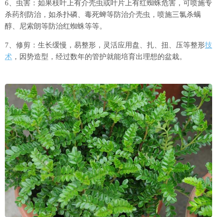
6、虫害：如果枝叶上有介壳虫或叶片上有红蜘蛛危害，可喷施专
杀药剂防治，如杀扑磷、毒死蜱等防治介壳虫，喷施三氯杀螨
醇、尼索朗等防治红蜘蛛等等。
7、修剪：生长缓慢，易整形，灵活应用盘、扎、扭、压等整形
技
术
，因势造型，经过数年的管护就能培育出理想的盆栽。