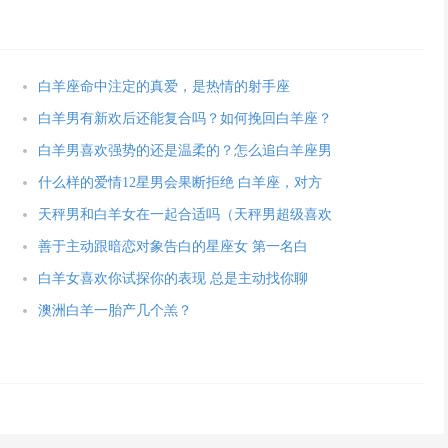
白羊座命中注定的真爱，是热情的射手座
白羊男有新欢后还能复合吗？如何挽回白羊座？
白羊男喜欢强势的还是温柔的？怎么追白羊座男
什么样的爱情12星男会果断拒绝 白羊座，对方
天秤男和白羊女在一起合适吗（天秤男超级喜欢
善于主动跟暗恋对象告白的星座女 第一名白
白羊女喜欢你试探你的表现 总是主动找你聊
澳洲白羊一胎产几个羔？