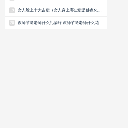
恋谈恋爱怎么解决）
19
女人脸上十大吉痣（女人身上哪些痣是佛点化的
和有龙气的特征）
20
教师节送老师什么礼物好 教师节送老师什么花合
适