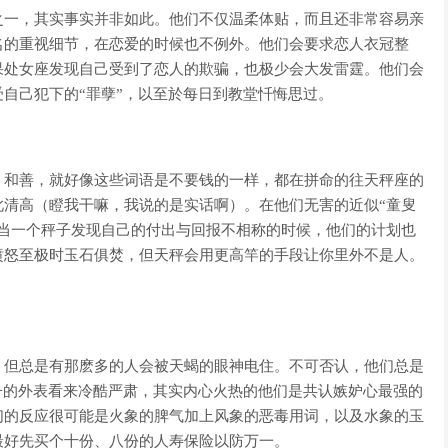
之一，其实事实并非如此。他们不仅温柔体贴，而且还非常容易亲
名的重视细节，在恋爱的时候也不例外。他们会要求恋人衣冠整
果处女座发现自己受到了恋人的欺骗，也极少会大发雷霆。他们会
自己犯下的“罪孽”，以至於每日到教堂忏悔思过。
、和善，就好像这些词语是不要钱的一样，都在拼命的往天秤座的
此清高（瞪我干嘛，我说的是实话啊）。在他们无害的近似“童叟
，当一个秤子发现自己的付出与回报不相称的时候，他们的计划也
愤怒至极时玉石俱焚，但天秤会用更高竿的手段让你里外不是人。
，但总是有那麽多的人会被天蝎的眼神电住。不可否认，他们总是
子的外表看来冷酷严肃，其实内心火热的他们是共认嫉妒心最强的
们的反应很可能是火象的脾气加上风象的恶毒用词，以及水象的玉
最好先买个十份、八份的人寿保险以防万一。