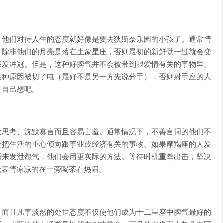
。他们对待人生的态度就好像是要去狄斯奈乐园的小孩子。通常情
，除非他们的月亮是落在土象星座，否则最初的新鲜劲一过就会变
怒发冲冠。但是，这种好脾气并不会被带到跟爱情有关的事物里。
某种原因被切了电（最好不是另一方先说分手），否则射手座的人
，自己想吧。
欢思考、沈默寡言而且容易害羞。通常情况下，不善言词的他们不
於把生活的重心倾向跟事业或经济有关的事物。如果摩羯座的人发
语来发泄怨气，他们会用更实际的方法。等待时机重拳出击，坚决
无表情凉凉的在一旁喝茶看热闹。
。而且凡事淡然的处世态度不仅使他们成为十二星座中脾气最好的