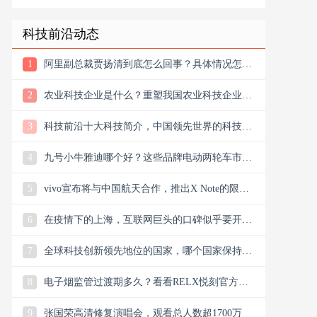
进行的战争
科技前沿动态
1
阿里副总裁贾扬清到底怎么回事？具体情况怎么
样？
2
农业科技企业是什么？重塑我国农业科技企业版
图
3
科技前沿十大科技简介，中国领先世界的科技创
新
4
九号小牛雅迪哪个好？这些品牌电动两轮车市场
谁主沉浮市场？
5
vivo宣布将与中国航天合作，推出X Note的限量
联名礼盒
6
在疫情下的上海，互联网巨头的口碑似乎要开始
翻盘了，双向发力
7
全球科技创新领先地位的国家，哪个国家保持科
技创新的领先地位
8
电子烟监管过渡期多久？看看RELX悦刻官方微
信公众号今日消息
9
张国荣高清修复演唱会，观看总人数超1700万