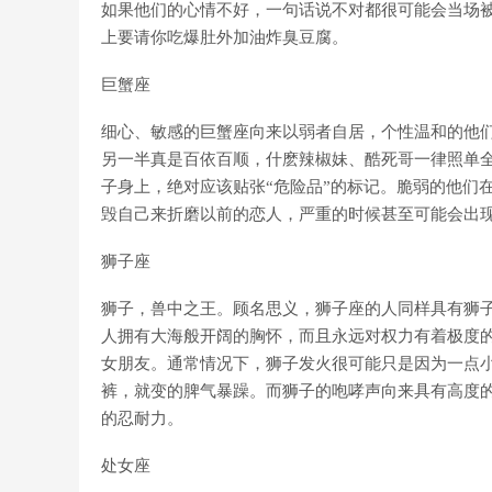
如果他们的心情不好，一句话说不对都很可能会当场
上要请你吃爆肚外加油炸臭豆腐。
巨蟹座
细心、敏感的巨蟹座向来以弱者自居，个性温和的他
另一半真是百依百顺，什麽辣椒妹、酷死哥一律照单全
子身上，绝对应该贴张“危险品”的标记。脆弱的他们
毁自己来折磨以前的恋人，严重的时候甚至可能会出现
狮子座
狮子，兽中之王。顾名思义，狮子座的人同样具有狮
人拥有大海般开阔的胸怀，而且永远对权力有着极度
女朋友。通常情况下，狮子发火很可能只是因为一点
裤，就变的脾气暴躁。而狮子的咆哮声向来具有高度
的忍耐力。
处女座