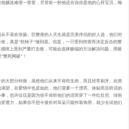
被他赐送难堪一筐筐，尽管前一秒他还在说你是他的心肝宝贝，晚
们从不喜欢张扬。巨蟹座的人天生就是完美伴侣的好人选，他们对
收，真是“软柿子”做到底。但是，一只受到伤害而决定反击的蟹
在感情上受到严重打击後，可能会选择极端的方法解决问题，用摧
“蟹死网破”！
子的大部分特徵，虽然他们从来不肯吃生肉，而且经常刷牙。此类
的渴望，在爱情中也是如此，他们需要一个漂亮、体贴而且听话的
小事，也许仅仅是因为你不肯听他们的话而穿了一件红肚兜、绿热
的穿透力，如果你不想今後长对耳朵只能作装饰用，就少去试他们