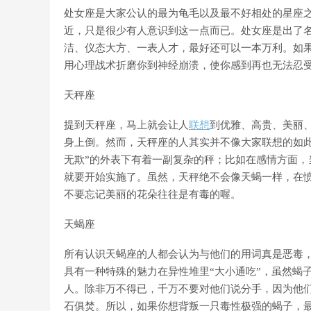
处女座是大家公认的最为龟毛以及最不好相处的星座
近，只是很少有人意识到这一点而已。处女座是出了
洁、仪态大方、一表人才，最好还可以一本万利。如
用心理战术折磨你到神经崩溃，使你感到再也无法忍受
天秤座
提到天秤座，马上就会让人
联想
到优雅、高贵、美丽
身上倒。然而，天秤座的人其实并不像大家联想的如
无欺”的外表下有着一副复杂的秤；比如在感情方面
就要开始实施了。虽然，天秤绝不会像天蝎一样，在
不要忘记美丽的花朵往往是有毒的喔。
天蝎座
所有认识天蝎座的人都会认为与他们的用词真是恶毒
具有一种特殊的魅力在异性堆里“大小通吃”，虽然蝎
人。除非万不得已，千万不要对他们说分手，因为他
石俱焚。所以，如果你想背叛一只毒性极强的蝎子，