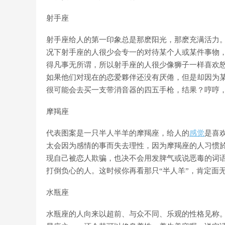
射手座
射手座给人的第一印象总是那麽阳光，那麽充满活力
况下射手座的人很少会专一的对待某个人或某件事物
得凡事无所谓，所以射手座的人很少像狮子一样喜欢
如果他们对现在的恋爱夥伴还没有厌倦，但是却因为
很可能会去买一支带消音器的四五手枪，结果？哼哼
摩羯座
代表图案是一只半人半羊的摩羯座，给人的
感觉
是喜
太会因为感情的事而失去理性，因为摩羯座的人习惯
现自己被恋人欺骗，也决不会用发脾气或说恶毒的词
打倒负心的人。这时候你再看那只“半人羊”，肯定面
水瓶座
水瓶座的人向来以超前、与众不同、乐观的性格见称