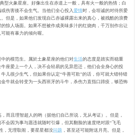
的典型火象星座。好像出生在赤道上一般，具有火一般的热情；白
骗或伤害後不会生气。当他们全心投入
爱情
时，会坦诚的对待所爱
人。但是，如果他们发现自己赤诚裸露出来的真心，被残酷的浪费
时的惊人场面。如果不想被作成美味多汁的红烧肉，千万别作出让
人可能有暴力的倾向喔。
眼中的模范生。属於土象星座的他们对
生活
的态度是踏实而稳重
金牛座爱上一个人，决不会轻易的见异思迁，他们会全身心的投
牛儿很少生气，但如果你认定“牛善可欺”的话，你可就大错特错
的金牛就会转变为一头西班牙的斗牛，杀伤力直指口蹄疫，够恐怖
高，而且理智超人的哟（据他们自己所说，无从考证）。但是，
们不会因为事与愿违就随时引爆，但其翻脸的速度绝对跟“飞毛
性，无理取闹，要星星都没
问题
，甚至还可能附送月亮。但是，