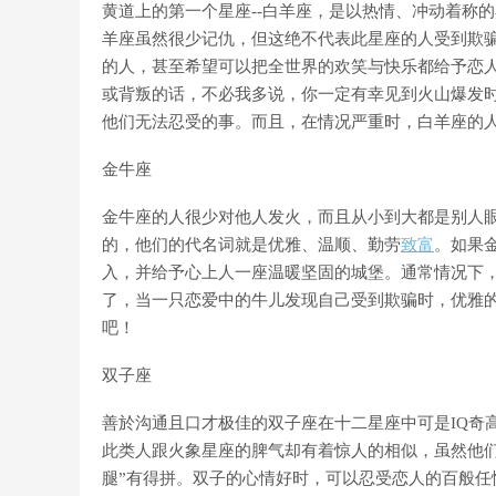
黄道上的第一个星座--白羊座，是以热情、冲动着称
羊座虽然很少记仇，但这绝不代表此星座的人受到欺
的人，甚至希望可以把全世界的欢笑与快乐都给予恋
或背叛的话，不必我多说，你一定有幸见到火山爆发
他们无法忍受的事。而且，在情况严重时，白羊座的
金牛座
金牛座的人很少对他人发火，而且从小到大都是别人
的，他们的代名词就是优雅、温顺、勤劳
致富
。如果
入，并给予心上人一座温暖坚固的城堡。通常情况下，
了，当一只恋爱中的牛儿发现自己受到欺骗时，优雅
吧！
双子座
善於沟通且口才极佳的双子座在十二星座中可是IQ奇
此类人跟火象星座的脾气却有着惊人的相似，虽然他
腿”有得拼。双子的心情好时，可以忍受恋人的百般任