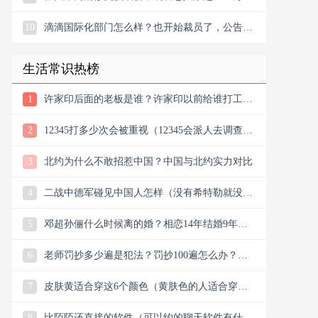
10
滴滴国际化部门怎么样？也开始裁员了，公告宣
布滴滴将退出南非
生活常识热榜
1
许家印后面的老板是谁？许家印以前给谁打工？
他老丈是谁
2
12345打多少次会被重视（12345会派人去调查
吗）
3
北约为什么不敢招惹中国？中国与北约实力对比
4
二战中德军碰见中国人怎样（没有希特勒就没有
新中国是真的吗）
5
邓超孙俪什么时候离的婚？相恋14年结婚9年说
离就离？
6
老师罚抄多少遍是犯法？罚抄100遍怎么办？算
体罚吗？可以去告吗
7
皮肤黄适合穿这6个颜色（黄肤色的人适合穿什
么颜色的衣服）
8
比陌陌还直接的软件（可以约的聊天软件有什