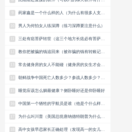
么）
9
药家鑫是一个什么样的人（为什么有很多人支持
药家鑫）
10
男人为何怕女人练深蹲（练习深蹲要注意什么）
11
三处有痣菩萨转世（这三个地方长痣必有菩萨保
佑）
12
教你把被骗的钱追回来（被诈骗的钱有转账记录
能追回）
13
常去健身房的女人不能碰（健身房的女生才会懂
的33个小细节）
14
朝鲜战争中国死亡人数多少？参战人数多少？中
国赢了还是美国？
15
睡觉应该怎么躺最健康？侧卧睡好还是仰卧睡好
16
中国第一个牺牲的宇航员是谁（他是个什么样的
人）
17
为什么叫川普（美国总统唐纳德特朗普为什么叫
川普）
18
高中女孩早恋家长正确处理（发现高一的女儿早