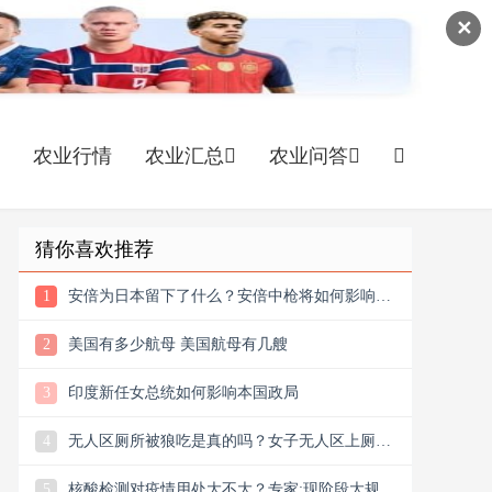
✕
农业行情
农业汇总
农业问答
猜你喜欢推荐
1
安倍为日本留下了什么？安倍中枪将如何影响日
本政局
2
美国有多少航母 美国航母有几艘
3
印度新任女总统如何影响本国政局
4
无人区厕所被狼吃是真的吗？女子无人区上厕所
与狼四目相对
5
核酸检测对疫情用处大不大？专家:现阶段大规模