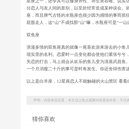
星座之一，还令其可以修身养性、养生美容喔。说实
分恋人与友人间的差别，以至於经常造成某种误会。
座，而且脾气古怪的水瓶座也很少因为感情的事而抓
屁股走人，这“山”不成找那“山”嘛，水瓶座可是“一山
双鱼座
浪漫多情的双鱼座真的就像一尾喜欢游来游去的小鱼
现实里的名利。恋爱时一点变化都会使他们紧张兮兮
失恋的打击，马上就会从欢乐的鱼儿变为清蒸武昌鱼
一个月消瘦二十斤的事可是时有发生。你还舍得伤害
以上是白羊座，12星座恋人不能触碰的火山禁区 看
声明：内容来自百度，本文仅让热点观察内容更加丰富，不代
猜你喜欢