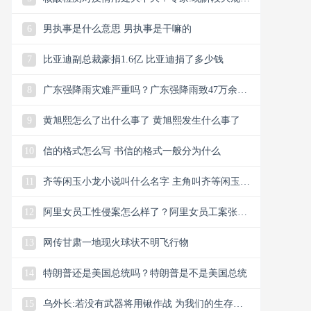
核酸用处不大
6
男执事是什么意思 男执事是干嘛的
7
比亚迪副总裁豪捐1.6亿 比亚迪捐了多少钱
8
广东强降雨灾难严重吗？广东强降雨致47万余人
受灾
9
黄旭熙怎么了出什么事了 黄旭熙发生什么事了
10
信的格式怎么写 书信的格式一般分为什么
11
齐等闲玉小龙小说叫什么名字 主角叫齐等闲玉小
龙的小说叫啥名
12
阿里女员工性侵案怎么样了？阿里女员工案张某
被判1年半当庭上诉
13
网传甘肃一地现火球状不明飞行物
14
特朗普还是美国总统吗？特朗普是不是美国总统
15
乌外长:若没有武器将用锹作战 为我们的生存而