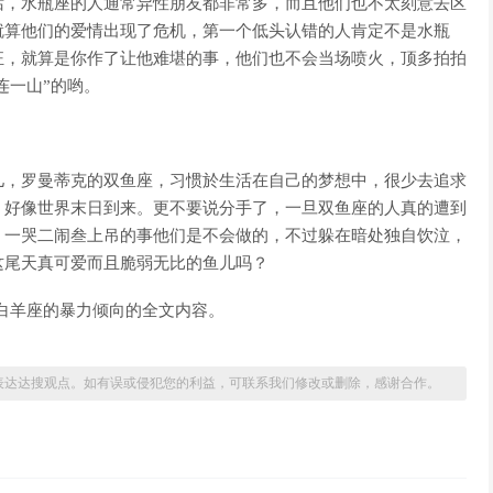
话，水瓶座的人通常异性朋友都非常多，而且他们也不太刻意去区
就算他们的爱情出现了危机，第一个低头认错的人肯定不是水瓶
狂，就算是你作了让他难堪的事，他们也不会当场喷火，顶多拍拍
连一山”的哟。
儿，罗曼蒂克的双鱼座，习惯於生活在自己的梦想中，很少去追求
，好像世界末日到来。更不要说分手了，一旦双鱼座的人真的遭到
。一哭二闹叁上吊的事他们是不会做的，不过躲在暗处独自饮泣，
这尾天真可爱而且脆弱无比的鱼儿吗？
看白羊座的暴力倾向的全文内容。
表达达搜观点。如有误或侵犯您的利益，可联系我们修改或删除，感谢合作。