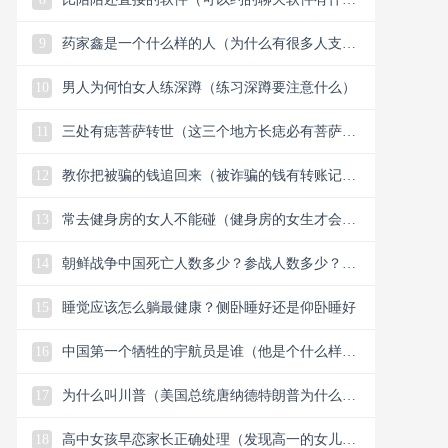
么）
9
药家鑫是一个什么样的人（为什么有很多人支持
药家鑫）
10
男人为何怕女人练深蹲（练习深蹲要注意什么）
11
三处有痣菩萨转世（这三个地方长痣必有菩萨保
佑）
12
教你把被骗的钱追回来（被诈骗的钱有转账记录
能追回）
13
常去健身房的女人不能碰（健身房的女生才会懂
的33个小细节）
14
朝鲜战争中国死亡人数多少？参战人数多少？中
国赢了还是美国？
15
睡觉应该怎么躺最健康？侧卧睡好还是仰卧睡好
16
中国第一个牺牲的宇航员是谁（他是个什么样的
人）
17
为什么叫川普（美国总统唐纳德特朗普为什么叫
川普）
18
高中女孩早恋家长正确处理（发现高一的女儿早