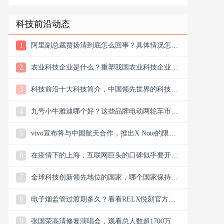
科技前沿动态
1
阿里副总裁贾扬清到底怎么回事？具体情况怎么
样？
2
农业科技企业是什么？重塑我国农业科技企业版
图
3
科技前沿十大科技简介，中国领先世界的科技创
新
4
九号小牛雅迪哪个好？这些品牌电动两轮车市场
谁主沉浮市场？
5
vivo宣布将与中国航天合作，推出X Note的限量
联名礼盒
6
在疫情下的上海，互联网巨头的口碑似乎要开始
翻盘了，双向发力
7
全球科技创新领先地位的国家，哪个国家保持科
技创新的领先地位
8
电子烟监管过渡期多久？看看RELX悦刻官方微
信公众号今日消息
9
张国荣高清修复演唱会，观看总人数超1700万