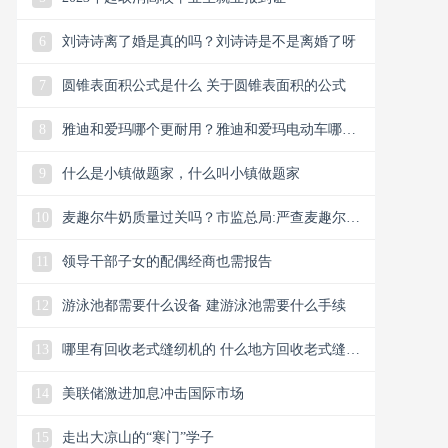
6
刘诗诗离了婚是真的吗？刘诗诗是不是离婚了呀
7
圆锥表面积公式是什么 关于圆锥表面积的公式
8
雅迪和爱玛哪个更耐用？雅迪和爱玛电动车哪个
质量好一点
9
什么是小镇做题家，什么叫小镇做题家
10
麦趣尔牛奶质量过关吗？市监总局:严查麦趣尔纯
牛奶问题
11
领导干部子女的配偶经商也需报告
12
游泳池都需要什么设备 建游泳池需要什么手续
13
哪里有回收老式缝纫机的 什么地方回收老式缝纫
机
14
美联储激进加息冲击国际市场
15
走出大凉山的“寒门”学子