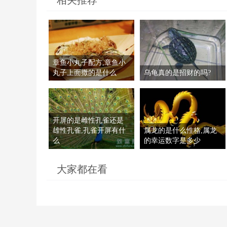
相关推荐
章鱼小丸子配方,章鱼小
丸子上面撒的是什么
乌龟真的是招财的吗?
开屏的是雌性孔雀还是
雄性孔雀,孔雀开屏有什
属龙的是什么性格,属龙
么
的幸运数字是多少
大家都在看