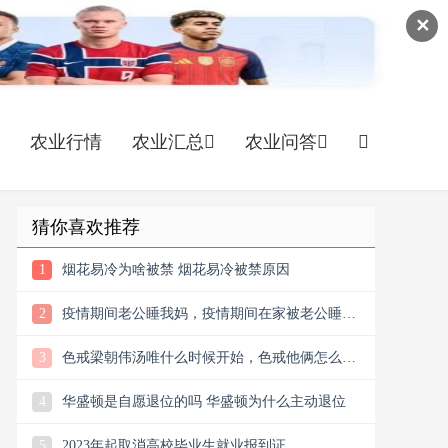
✕
农业行情
农业汇总
农业问答
猜你喜欢推荐
1
烟花易冷为啥被禁 烟花易冷被禁原因
2
疫情期间老公睡我妈，疫情期间在家被老公睡
400多次的新闻
3
色戒梁朝伟汤唯什么时候开始，色戒他俩怎么认
识的
4
华盛顿是自愿退位的吗 华盛顿为什么主动退位
5
2023年起取消高校毕业生就业报到证