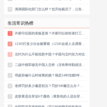
10
滴滴国际化部门怎么样？也开始裁员了，公告宣
布滴滴将退出南非
生活常识热榜
1
许家印后面的老板是谁？许家印以前给谁打工？
他老丈是谁
2
12345打多少次会被重视（12345会派人去调查
吗）
3
北约为什么不敢招惹中国？中国与北约实力对比
4
二战中德军碰见中国人怎样（没有希特勒就没有
新中国是真的吗）
5
邓超孙俪什么时候离的婚？相恋14年结婚9年说
离就离？
6
老师罚抄多少遍是犯法？罚抄100遍怎么办？算
体罚吗？可以去告吗
7
皮肤黄适合穿这6个颜色（黄肤色的人适合穿什
么颜色的衣服）
8
比陌陌还直接的软件（可以约的聊天软件有什